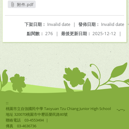
附件.pdf
另開新視窗
下架日期：
Invalid date
|
發佈日期：
Invalid date
點閱數：
276
|
最後更新日期：
2025-12-12
|
:::
桃園市立自強國民中學 Taoyuan Tzu Chiang Junior High School
"="">
地址 320070桃園市中壢區榮民路80號
聯絡電話
03-4553494
|
傳真
03-4636736