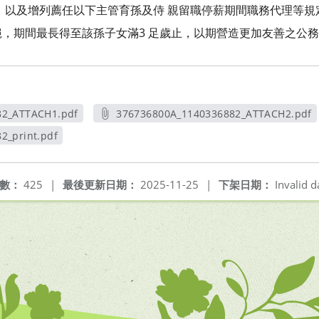
，以及增列薦任以下主管育孫及侍 親留職停薪期間職務代理等
，期間最長得至該孫子女滿3 足歲止，以期營造更加友善之公
82_ATTACH1.pdf
376736800A_1140336882_ATTACH2.pdf
新視窗
另開新視窗
2_print.pdf
視窗
數：
425
|
最後更新日期：
2025-11-25
|
下架日期：
Invalid d