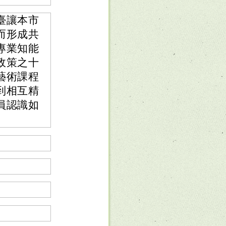
臺讓本市
而形成共
專業知能
政策之十
藝術課程
到相互精
員認識如