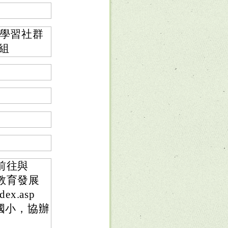
校學習社群
組
前往與
教育發展
ex.asp
國小，協辦