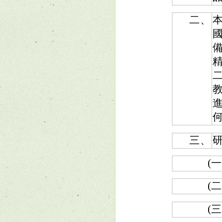
二、
三、
(一
(二
(三