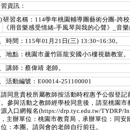
研習資訊：
)
研習名稱：114學年桃園輔導團藝術分團-跨
《用音樂感受情緒-手風琴與我的心聲》_音樂
、
時間：115年01月21日(三) 13:30~16:30。
、
地點：桃園市蘆竹區龍安國小5樓視聽教室。
、
講師：蔡偉靖 老師。
、
活動編號：E00014-251100001
敬請同意貴校所屬教師按活動時程惠予公假登記
會。參與活動之教師經學校同意後，請至桃園市
源入口網報名(https://drp.tyc.edu.tw/TYDRP/Ind
x)，主辦單位：桃園市教育局，承辦單位：同安
單位：本團。請與會的老師自行前往。