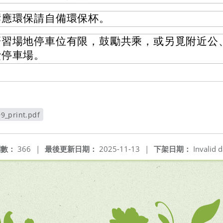
響應環保請自備環保杯。
研習場地停車位有限，鼓勵共乘，或另覓附近公
費停車場。
9_print.pdf
視窗
閱數：
366
|
最後更新日期：
2025-11-13
|
下架日期：
Invalid d