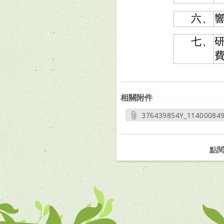
六、
七、
相關附件
376439854Y_114000849
另開新
點