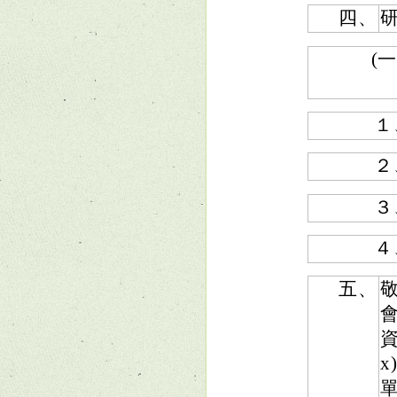
四、
(一
１
２
３
４
五、
資