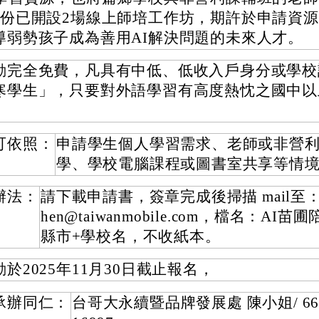
月份已開設2場線上師培工作坊，期許於申請資
導弱勢孩子成為善用AI解決問題的未來人才。
動完全免費，凡具有中低、低收入戶身分或學校
寒學生」，只要對外語學習有高度熱忱之國中以
可依照：
申請學生個人學習需求、老師或非營
學、學校電腦課程或圖書室共享等情
辦法：
請下載申請書，簽章完成後掃描 mail至：La
hen@taiwanmobile.com，檔名：AI苗
縣市+學校名，不收紙本。
於2025年11月30日截止報名，
承辦同仁：
台哥大永續暨品牌發展處 陳小姐/ 6638