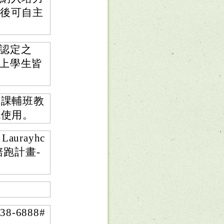
源後可自主
認定之
上學生皆
利課輔班教
境使用。
urayhc
圃陪跑計畫-
-6888#