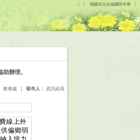
:::
桃園市立自強國民中學
協助辦理。
：
教務處
|
發布人：
資訊組長
費線上外
提供偏鄉弱
師納入培力