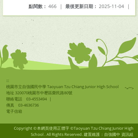
點閱數：
466
|
最後更新日期：
2025-11-04
|
:::
桃園市立自強國民中學 Taoyuan Tzu Chiang Junior High School
"="">
地址 320070桃園市中壢區榮民路80號
聯絡電話
03-4553494
|
傳真
03-4636736
電子信箱
Copyright ©本網頁使用正體字 ©Taoyuan Tzu Chiang Junior High
School . All Rights Reserved. 建置維護：自強國中 資訊組