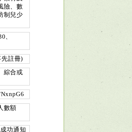
風險、數
防制兒少
:30、
事先註冊)
、綜合或
NxnpG6
人數額
取成功通知