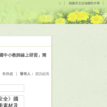
:::
桃園市立自強國民中學
》國中小教師線上研習」簡
：
教務處
|
發布人：
資訊組長
安全》國
學素材及