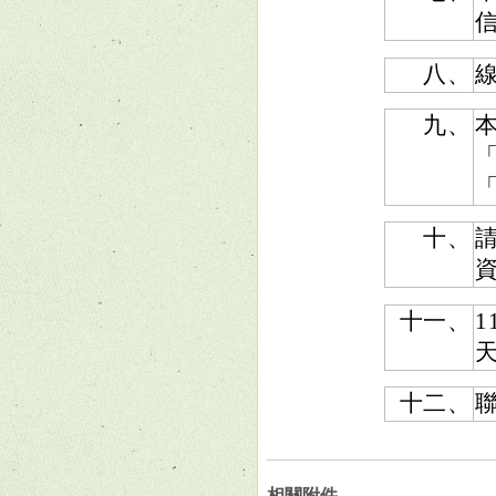
八、
九、
本
十、
十一、
1
十二、
聯
相關附件