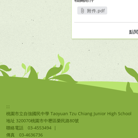
附件.pdf
另開新視窗
點
:::
桃園市立自強國民中學 Taoyuan Tzu Chiang Junior High School
地址 320070桃園市中壢區榮民路80號
聯絡電話
03-4553494
|
傳真
03-4636736