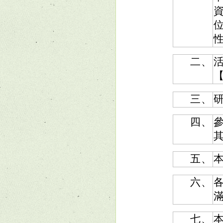
二、
活
【
三、
研
四、
其
五、
本
六、
七、