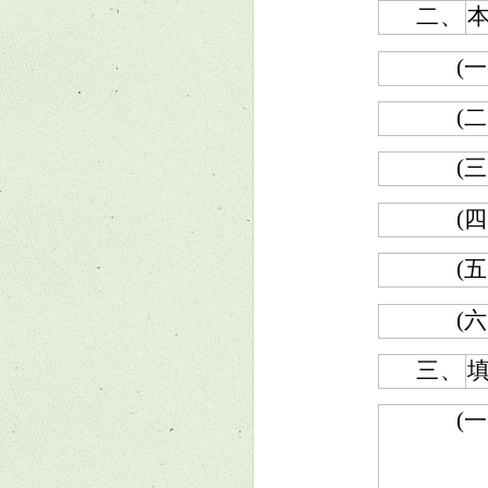
二、
(一
(二
(三
(四
(五
(六
三、
(一