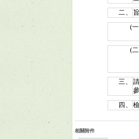
二、
(一
(二
三、
參
四、
檢
相關附件