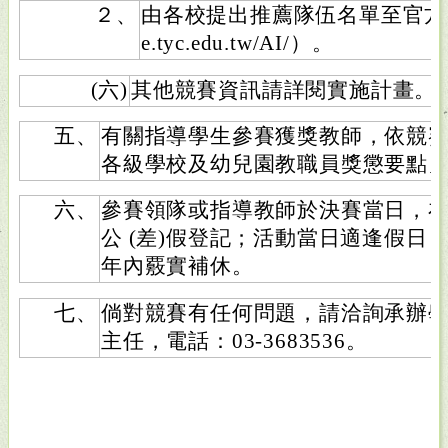
２、
由各校提出推薦隊伍名單至官方網站報
e.tyc.edu.tw/AI/）。
(六)
其他競賽資訊請詳閱實施計畫。
五、
有關指導學生參賽獲獎教師，依競
各級學校及幼兒園教職員獎懲要點
六、
參賽領隊或指導教師於決賽當日，
公 (差)假登記；活動當日適逢假日
年內覈實補休。
七、
倘對競賽有任何問題，請洽詢承辦
主任，電話：03-3683536。