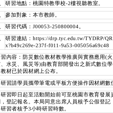
、
研習地點：桃園特教學校-2樓視聽教室。
、
參加對象：本市教師。
、
研習代碼：J00053-250800004。
、
研習連結：https://drp.tyc.edu.tw/TYDRP/QR
x?b49c269e-237f-f011-9a53-005056a69c48
研習內容：防災數位教材教學推廣與實務應用(
震、水災、風災等)由教育部開發出之新式數位
本教材已於因材網上公布。
本研習請學員攜帶筆電或平板方便操作因材網數
本研習即日起至活動開始前可至桃園市教育發展
網，登記報名。本局同意出席人員核予公假登記
與研習者核予3小時研習時數。