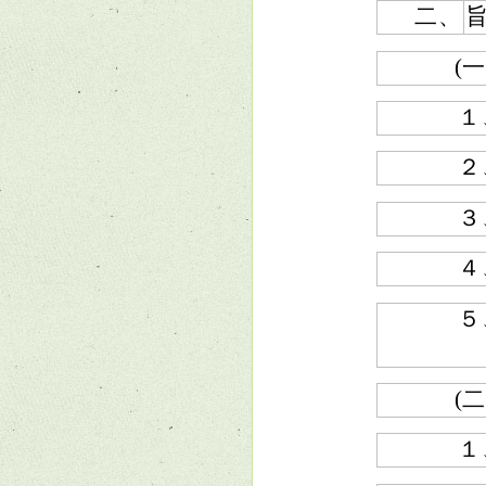
二、
(一
１
２
３
４
５
(二
１