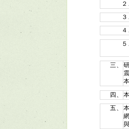
２
３
４
５
三、
四、
五、