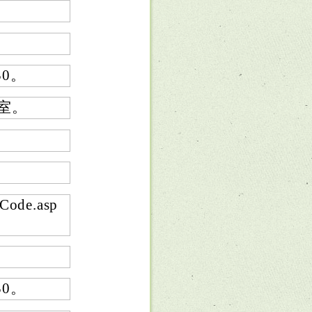
30。
室。
Code.asp
30。