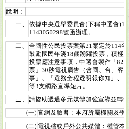
說明：
一、
依據中央選舉委員會(下稱中選會)11
1143050298號函辦理。
二、
全國性公民投票案第21案定於114年
鼓勵國民年滿18歲踴躍投票，積極
投票應注意事項，中選會製作「823
票」30秒電視廣告（含國、台、客
事」、「選務全程透明報你知」、
等3支網路宣導短片。
三、
請協助透過多元媒體加強宣導並轉
(一)
官網及臉書：本府所屬機關及學
(二)
電視牆或戶外公共媒體：權管本