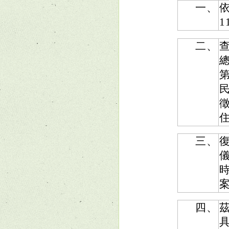
一、
依
二、
總
三、
四、