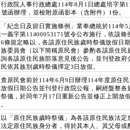
行政院人事行政總處114年8月1日總處培字第114
11號函辦理，並檢附原函影本（含附件）1份。
查「紀念日及節日實施條例」業奉總統於114年5
一義字第11400053171號令公布施行，依該條
第6條規定略以，各該原住民族歲時祭儀放假日
民族委員會（以下簡稱原民會）參酌各該原住民
徵詢各該原住民族部落意見後公告，並刊登政府
住民依其族別歲時祭儀擇定3日放假。
復查原民會前於114年6月9日辦理114年度原住
儀放假日期公告並刊登行政院公報，嗣經盤整各
時祭儀，於同年7月17日重新公告並修正上開放
案。
茲以「原住民族歲時祭儀」為各該原住民族法定
具法定原住民族身分者，得於其本人、其父母或