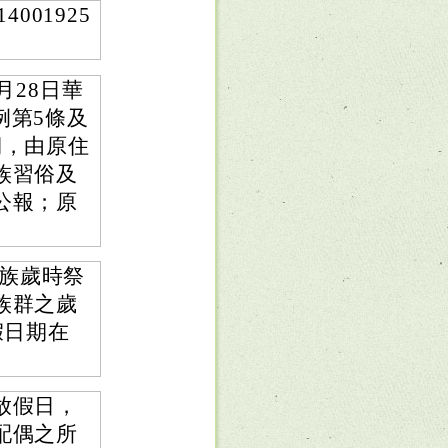
001925
月28日華
例第5條及
期，由原住
族習俗及
公報；原
民族歲時祭
族群之歲
假日期在
放假日，
配偶之所