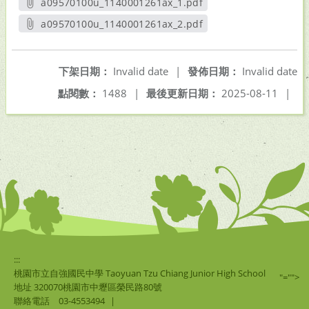
a09570100u_1140001261ax_1.pdf
另開新視窗
a09570100u_1140001261ax_2.pdf
另開新視窗
下架日期：
Invalid date
|
發佈日期：
Invalid date
點閱數：
1488
|
最後更新日期：
2025-08-11
|
:::
桃園市立自強國民中學 Taoyuan Tzu Chiang Junior High School
"="">
地址 320070桃園市中壢區榮民路80號
聯絡電話
03-4553494
|