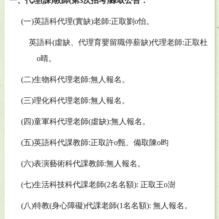
一、代理
(
課
)
教師
(
第
3
次招考
)
錄取公告：
(
一
)
英語科代
理
(
實缺
)
老師
:
正取劉
o
怡。
英語科
(
虛缺、代理育嬰留職停薪缺
)
代理老師
:
正取杜
o
晴。
(
二
)
生物科代
理
老師
:
無人報名。
(
三
)
理化科代
理
老師
:
無人報名。
(
四
)
童軍科代
理
老師
(
虛缺
):
無人報名。
(
五
)
英語科代課教師
:
正取許
o
甄、備取陳
o
昀
(
六
)
表演藝術科代課教師
:
無人報名。
(
七
)
生活科技科代課老師
(2
名名額
):
正取王
o
澍
(
八
)
特教
(
身心障礙
)
代課老師
(1
名名額
):
無人報名。