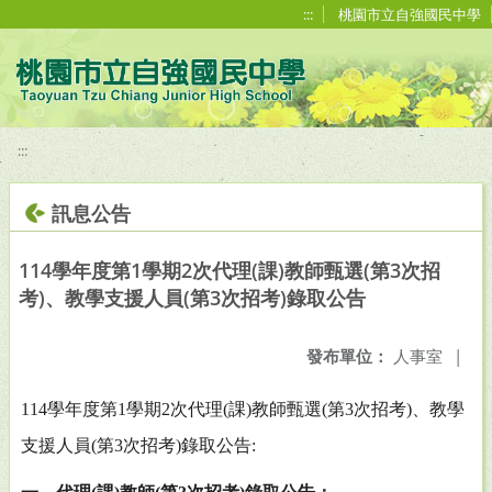
移至網頁之主要內容區位置
:::
桃園市立自強國民中學
:::
訊息公告
114學年度第1學期2次代理(課)教師甄選(第3次招
考)、教學支援人員(第3次招考)錄取公告
發布單位：
人事室
|
114
學年度第
1
學期
2
次代理
(
課
)
教師甄選
(
第
3
次招考
)
、教學
支援人員
(
第
3
次招考
)
錄取公告
: