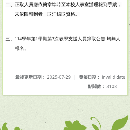
二、正取人員應依簡章準時至本校人事室辦理報到手續，
未依限報到者，取消錄取資格。
三、
114
學年第
1
學期第
3
次教學支援人員錄取公告
:
均無人
報名。
最後更新日期：
2025-07-29
|
發佈日期：
Invalid date
點閱數：
3108
|