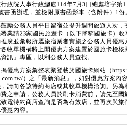
行政院人事行政總處114年7月3日總處培字第114
0號書函辦理，並檢附原書函影本（含附件）1份
為鼓勵公務人員平日留宿並提升週間旅遊人次，
光署業請23家國民旅遊卡（以下簡稱國旅卡）收
助推廣並彙報所屬旅宿業者實施之公務人員優惠
請各收單機構將上開優惠方案建置於國旅卡檢核
惠資訊」專區，以利公務人員查找。
揭優惠方案彙整表業登載於國旅卡網站（https://tr
c.com.tw/）之「最新消息」，如對優惠方案
義，請向各該特約商店或其收單機構洽詢。另為
助費之申請，公務人員於刷卡消費前，請先至國
或致電特約商店查詢是否為有效店，並再次與旅
認優惠內容。