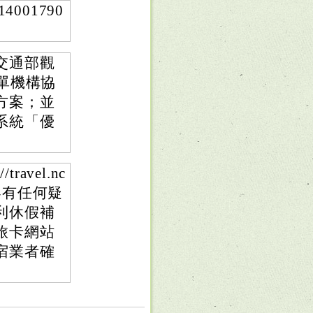
001790
。
交通部觀
單機構協
方案；並
系統「優
avel.nc
內容有任何疑
利休假補
旅卡網站
宿業者確