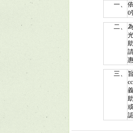
一、
依
二、
三、
旨
c