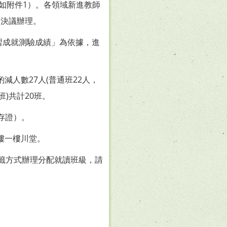
單如附件1）。各領域新進教師
員會決議辦理。
學習成就測驗成績」為依據，進
酌減人數27人(普通班22人，
)共計20班。
存證）。
強樓一樓川堂。
開抽籤方式辦理分配就讀班級，請