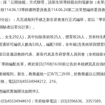
9時起)：採「公開抽籤」方式辦理，請新生班導師親自到場參加（名
14.06.13導師遴聘委員會及114.06.24第二次常態編班委
9時30分起）：凡完成報到手續之新生皆會進行正式編班，並以「
測驗者以零分計算）。
275人，女生292人)，其中扣除美術班25人，體育班26人，另有特生
普通班可編班人數為538人，編配18班，全年級(含美術班與體育班
導，當日並邀請教師代表、家長代表及市府督導人員與會（全程錄影
「導師編配名單」將於當日(7/08)16:00前公告於本校網頁及自
「後補報到」新生，教務處統一訂8/7(二)9:00，於教務處以公
話(03)4553494#212、216。
常態編班實施辦法如附件2。
3)4553494#610；市府檢舉電話：(03)3396636、3351589。