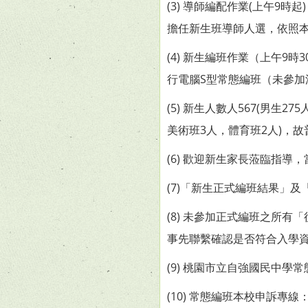
(3) 導師編配作業(上午
擔任新生班導師人選，依照本校1
(4) 新生編班作業（上午
行電腦S型常態編班（未參加
(5) 新生人數人567(男生
美術班3人，體育班2人)，故
(6) 歡迎新生家長蒞臨指
(7)「新生正式編班結果」及
(8) 未參加正式編班之所有
事先聯繫確認是否符合入學資格，電
(9) 桃園市立自強國民中學
(10) 常態編班本校申訴專線：(0