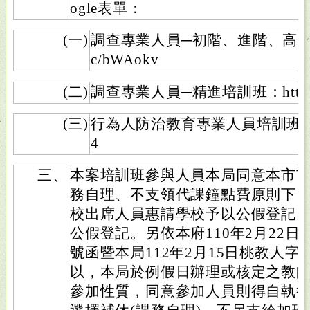
ogle表單：
(一)
調查專業人員─初階、進階、高階培訓班：h
c/bWAokv
(二)
調查專業人員─精進培訓班：https://re
(三)
行為人防治教育專業人員培訓班：https:
4
三、
本案培訓班參與人員本局同意本市
務自理、不支領代課鐘點費原則下
校出席人員惠請學校予以公假登記
公假登記。另依本府110年2月22日府教
號函暨本局112年2月15日桃教人字第1
以，本局於例假日辦理或核定之教
參加性質，同意參加人員則得自執行