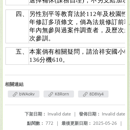
選擇補休(課務自理)，不另支給加班
四、
另性別平等教育法於112年及校園性
年修訂多項條文，倘為法規修訂前取
年內無參與過案件調查者，及歷次
次參訓。
五、
本案倘有相關疑問，請洽祥安國小輔導室
136分機610。
相關連結
bWAokv
K8Rorn
8D8Vy4
下架日期：
Invalid date
|
發佈日期：
Invalid date
點閱數：
772
|
最後更新日期：
2025-05-26
|