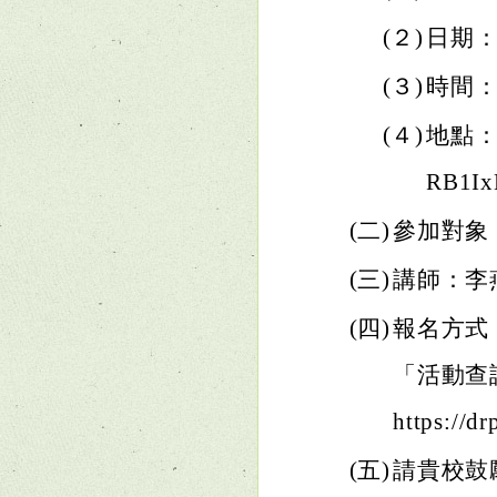
(２)
日期：
(３)
時間：
(４)
地點：線上
RB1I
(二)
參加對象
(三)
講師：李
(四)
報名方式
「活動查
https://
(五)
請貴校鼓