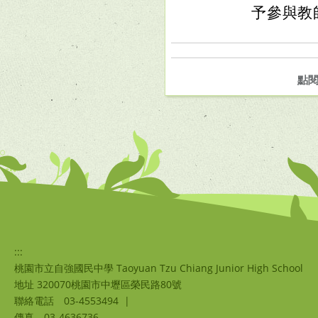
予參與教
點
:::
桃園市立自強國民中學 Taoyuan Tzu Chiang Junior High School
地址 320070桃園市中壢區榮民路80號
聯絡電話
03-4553494
|
傳真
03-4636736