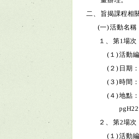
畫辦理。
二、
旨揭課程相
(一)
活動名稱：
１、
第1場次
(１)
活動編號
(２)
日期：
(３)
時間：
(４)
地點：線上
pgH2
２、
第2場次
(１)
活動編號