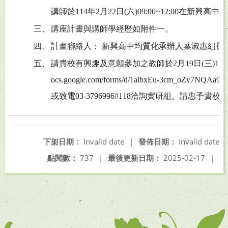
講師於114年2月22日(六)09:00~12:00在新興高中
三、
講座計畫與講師學經歷如附件一。
四、
計畫聯絡人： 新興高中均質化承辦人葉淑惠組長，03-3
五、
請貴校有興趣及意願參加之教師於2月19日(三)12:00前填
ocs.google.com/forms/d/1albxEu-3cm_oZv7NQAa9
或致電03-3796996#118洽詢實研組。請惠予
下架日期：
Invalid date
|
發佈日期：
Invalid date
點閱數：
737
|
最後更新日期：
2025-02-17
|