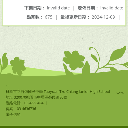
下架日期：
Invalid date
|
發佈日期：
Invalid date
點閱數：
675
|
最後更新日期：
2024-12-09
|
:::
桃園市立自強國民中學 Taoyuan Tzu Chiang Junior High School
"="">
地址 320070桃園市中壢區榮民路80號
聯絡電話
03-4553494
|
傳真
03-4636736
電子信箱