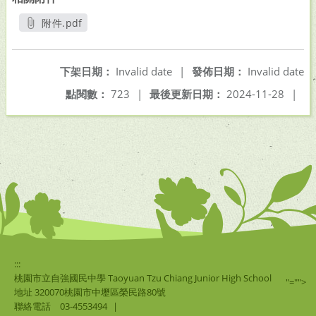
附件.pdf
另開新視窗
下架日期：
Invalid date
|
發佈日期：
Invalid date
點閱數：
723
|
最後更新日期：
2024-11-28
|
:::
桃園市立自強國民中學 Taoyuan Tzu Chiang Junior High School
"="">
地址 320070桃園市中壢區榮民路80號
聯絡電話
03-4553494
|