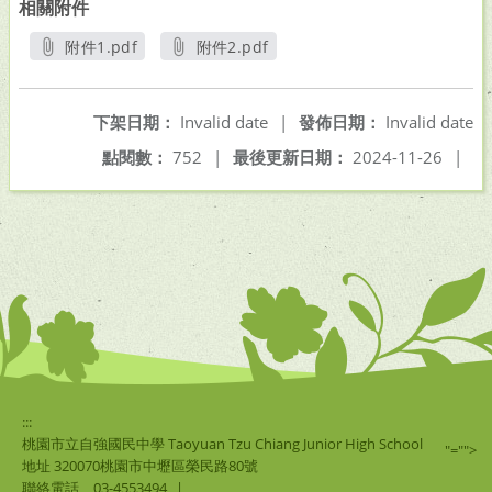
相關附件
附件1.pdf
附件2.pdf
另開新視窗
另開新視窗
下架日期：
Invalid date
|
發佈日期：
Invalid date
點閱數：
752
|
最後更新日期：
2024-11-26
|
:::
桃園市立自強國民中學 Taoyuan Tzu Chiang Junior High School
"="">
地址 320070桃園市中壢區榮民路80號
聯絡電話
03-4553494
|