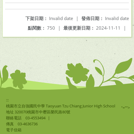
下架日期：
Invalid date
|
發佈日期：
Invalid date
點閱數：
750
|
最後更新日期：
2024-11-11
|
:::
桃園市立自強國民中學 Taoyuan Tzu Chiang Junior High School
"="">
地址 320070桃園市中壢區榮民路80號
聯絡電話
03-4553494
|
傳真
03-4636736
電子信箱