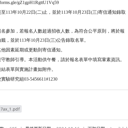
rms.gle/gZ1gpH1RgttU1Vq59
113年10月22日(二)止，並於113年10月23日(三)寄信通知錄取
報名參加，若報名人數超過招收人數，為符合公平原則，將於報
，並於113年10月23日(三)公告錄取名單。
其他因素延期或更動則寄信通知。
遵守教師引導。本活動供午餐，請於報名表單中填寫葷素資訊。
連結表單與實施計畫如附件。
研究組03-5456611#1230
7ax_1.pdf
窗