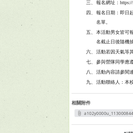
三、
報名網址：https://fo
四、
報名日期：即日起至
名單。
五、
本活動男女皆可
名截止日後隨機抽籤
六、
活動若因天氣等
七、
參與營隊同學應
八、
活動內容請參閱
九、
活動聯絡人：本校實驗
相關附件
a102y0000u_113000844
另開新視