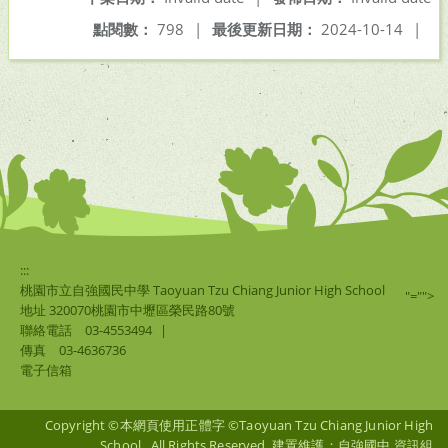
點閱數：
798
|
最後更新日期：
2024-10-14
|
:::
桃園市立自強國民中學 Taoyuan Tzu Chiang Junior High School
"="">
地址 320070桃園市中壢區榮民路80號
聯絡電話
03-4553494
|
傳真
03-4636736
電子信箱
Copyright ©本網頁使用正體字 ©Taoyuan Tzu Chiang Junior High
School . All Rights Reserved. 建置維護：自強國中 資訊組