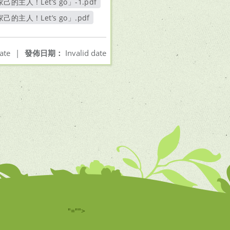
人！Let’s go」-1.pdf
人！Let’s go」.pdf
ate
|
發佈日期：
Invalid date
"="">