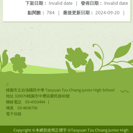
下架日期：
Invalid date
|
發佈日期：
Invalid date
點閱數：
784
|
最後更新日期：
2024-09-20
|
:::
桃園市立自強國民中學 Taoyuan Tzu Chiang Junior High School
"="">
地址 320070桃園市中壢區榮民路80號
聯絡電話
03-4553494
|
傳真
03-4636736
電子信箱
Copyright ©本網頁使用正體字 ©Taoyuan Tzu Chiang Junior High