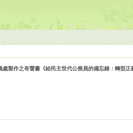
義處製作之有聲書《給民主世代公務員的備忘錄：轉型正