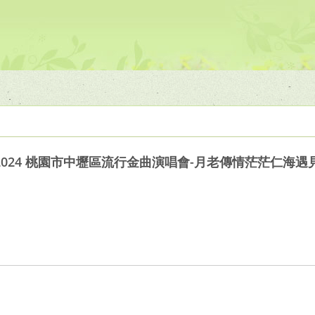
024 桃園市中壢區流行金曲演唱會-月老傳情茫茫仁海