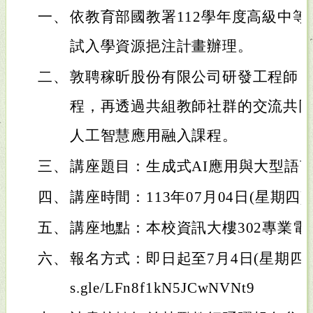
一、
依教育部國教署112學年度高級中
試入學資源挹注計畫辦理。
二、
敦聘稼昕股份有限公司研發工程師，
程，再透過共組教師社群的交流共同
人工智慧應用融入課程。
三、
講座題目：生成式AI應用與大型語言
四、
講座時間：113年07月04日(星期四)09
五、
講座地點：本校資訊大樓302專業電
六、
報名方式：即日起至7月4日(星期四)前。網
s.gle/LFn8f1kN5JCwNVNt9