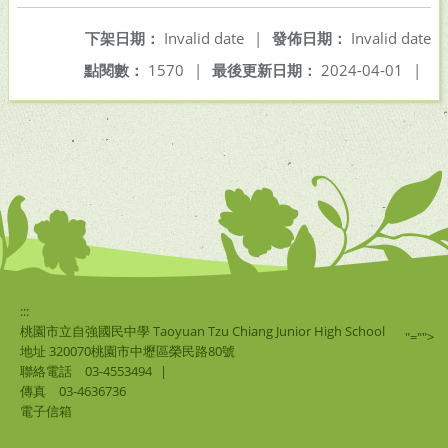
下架日期：
Invalid date
|
發佈日期：
Invalid date
點閱數：
1570
|
最後更新日期：
2024-04-01
|
:::
桃園市立自強國民中學 Taoyuan Tzu Chiang Junior High School
"="">
地址 320070桃園市中壢區榮民路80號
聯絡電話
03-4553494
|
傳真
03-4636736
電子信箱