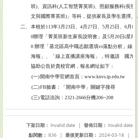
班)、資訊科(人工智慧菁英班)、照顧服務科(長照
文與國際菁英班)」等科，提供家長及學生選擇。
二、
本校於113年3月23日、4月27日、5月25日、6月8
0辦理「菁英班新生家長說明會」及5月20日(星期一
0 辦理「基北區高中職志願選填vs落點分析」線
海報」、「線上直播講座海報」，特邀請 國九
協助公告於貴校官網，報名網址如下：
(一)
開南中學官網首頁：www.knvs.tp.edu.tw
(二)
FB臉書：「開南中學」關鍵字搜尋
(三)
電話洽詢：2321-2666分機206~208
下架日期：
Invalid date
|
發佈日期：
Invalid date
點閱數：
836
|
最後更新日期：
2024-03-18
|