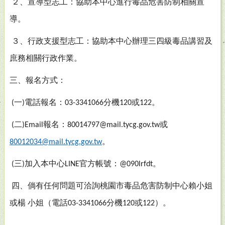
２、宣導型志工：協助本中心進行毒品危害防制相關宣
導。
３、行政支援型志工：協助本中心辦理三四級毒品講習及
庶務相關行政作業。
三、報名方式：
一
電話報名：
分機
或
。
(
)
03-3341066
120
122
二
報名：
或
(
)Email
80014797@mail.tycg.gov.tw
。
80012034@mail.tycg.gov.tw
三
加入本中心
官方帳號：
。
(
)
LINE
@090lrfdt
四、倘有任何問題可洽詢桃園市毒品危害防制中心賴小姐
或楊
小姐（電話
分機
或
）。
03-3341066
120
122