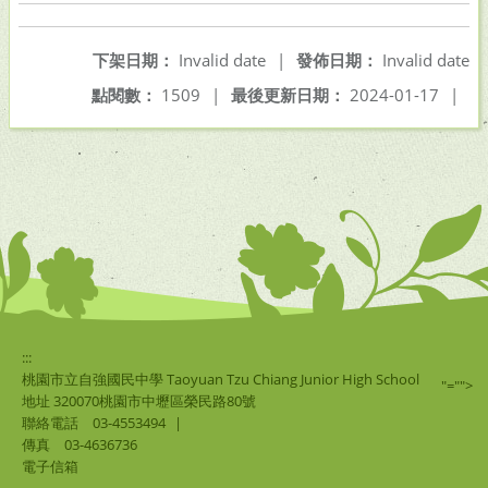
下架日期：
Invalid date
|
發佈日期：
Invalid date
點閱數：
1509
|
最後更新日期：
2024-01-17
|
:::
桃園市立自強國民中學 Taoyuan Tzu Chiang Junior High School
"="">
地址 320070桃園市中壢區榮民路80號
聯絡電話
03-4553494
|
傳真
03-4636736
電子信箱