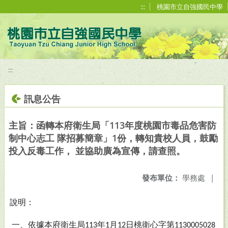
移至網頁之主要內容區位置
:::
桃園市立自強國民中學
:::
訊息公告
主旨：函轉本府衛生局「113年度桃園市毒品危害防
制中心志工 隊招募簡章」1份，轉知貴校人員，鼓勵
投入反毒工作， 並協助廣為宣傳，請查照。
發布單位：
學務處
|
說明：
一、依據本府衛生局
年
月
日桃衛心字第
113
1
12
1130005028