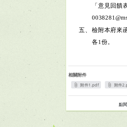
「意見回饋
0038281@
五、
檢附本府來
各1份。
相關附件
附件1.pdf
附件2.
另開新視窗
另
點