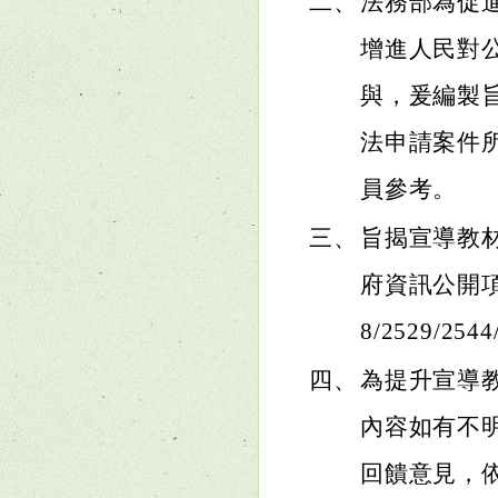
二、
法務部為促
增進人民對
與，爰編製
法申請案件
員參考。
三、
旨揭宣導教材
府資訊公開項下（網
8/2529/2544
四、
為提升宣導
內容如有不
回饋意見，依