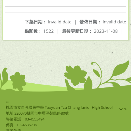
下架日期：
Invalid date
|
發佈日期：
Invalid date
點閱數：
1522
|
最後更新日期：
2023-11-08
|
:::
桃園市立自強國民中學 Taoyuan Tzu Chiang Junior High School
"="">
地址 320070桃園市中壢區榮民路80號
聯絡電話
03-4553494
|
傳真
03-4636736
電子信箱