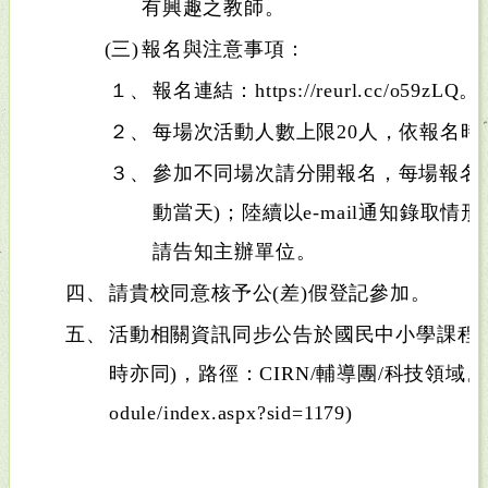
有興趣之教師。
(三)
報名與注意事項：
１、
報名連結：https://reurl.cc/o59zLQ。
２、
每場次活動人數上限20人，依報名時
３、
參加不同場次請分開報名，每場報名截
動當天)；陸續以e-mail通知錄取
請告知主辦單位。
四、
請貴校同意核予公(差)假登記參加。
五、
活動相關資訊同步公告於國民中小學課程
時亦同)，路徑：CIRN/輔導團/科技領域。(https:
odule/index.aspx?sid=1179)