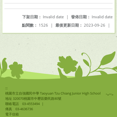
下架日期：
Invalid date
|
發佈日期：
Invalid date
點閱數：
1526
|
最後更新日期：
2023-09-26
|
:::
桃園市立自強國民中學 Taoyuan Tzu Chiang Junior High School
"="">
地址 320070桃園市中壢區榮民路80號
聯絡電話
03-4553494
|
傳真
03-4636736
電子信箱