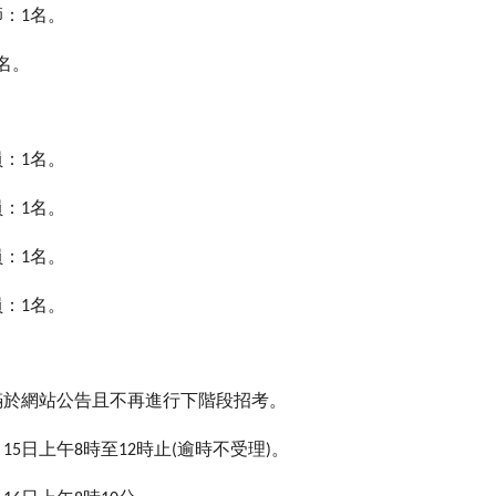
：
名。
1
名。
：
名。
1
：
名。
1
：
名。
1
：
名。
1
滿於網站公告且不再進行下階段招考。
月
日上午
時至
時止
逾時不受理
。
15
8
12
(
)