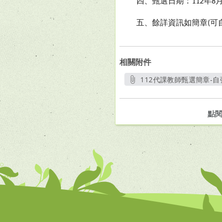
四、甄選日期：
年
112
8
五、餘詳資訊如簡章
可
(
相關附件
112代課教師甄選簡章-自強國
另開
點