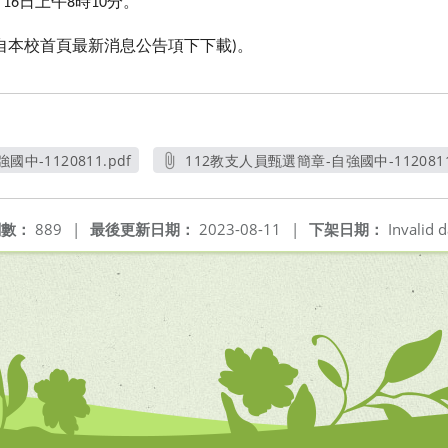
月
日上午
時
分。
16
8
10
自本校首頁最新消息公告項下下載
。
)
中-1120811.pdf
112教支人員甄選簡章-自強國中-1120811
新視窗
另開新視窗
閱數：
889
|
最後更新日期：
2023-08-11
|
下架日期：
Invalid d