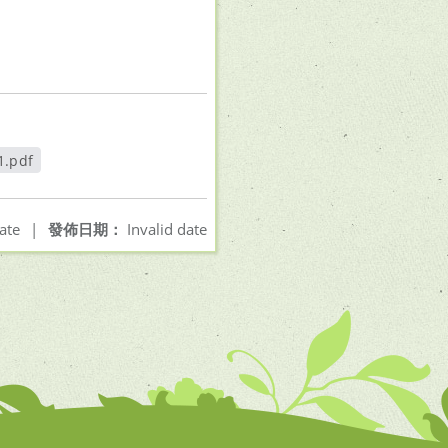
.pdf
ate
|
發佈日期：
Invalid date