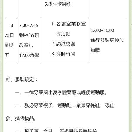
學生卡製作
5.
各處室業務宣
8
7:30~7:45
12:00~16:00
導活動
月
日
到校
各班
25
(
進行服裝更換與
認識校園
星期
教室
，
)
加購
導師時間
五
放學
12:00
貳、服裝規定：
一、一律穿著國小夏季體育服或輕便運動服。
二、務必穿著襪子、運動鞋，嚴禁穿拖鞋、涼鞋。
參、攜帶物品。
一、原子筆、文具
等學用品及手提袋。
……