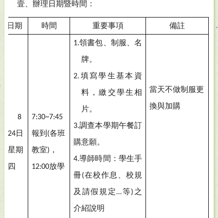
壹、辦理日期暨時間：
日期
時間
重要事項
備註
領書包、制服、名
1.
牌。
填寫學生基本資
2.
當天不做制服更
料，繳交學生相
換與加購
片。
8
7:30~7:45
調查本學期午餐訂
3.
月
日
報到
各班
24
(
購意願。
星期
教室
，
)
導師時間：學生手
4.
四
放學
12:00
冊
在校作息、校規
(
及請假規定
等
之
…
)
介紹說明