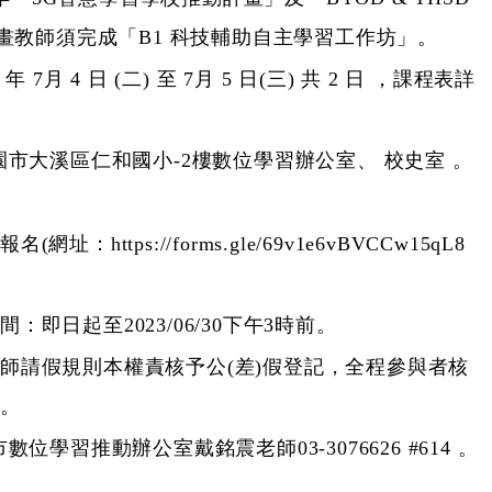
畫教師須完成「B1 科技輔助自主學習工作坊」。
 7月 4 日 (二) 至 7月 5 日(三) 共 2 日 ，課程表詳
市大溪區仁和國小-2樓數位學習辦公室、 校史室 。
網址：https://forms.gle/69v1e6vBVCCw15qL8
：即日起至2023/06/30下午3時前。
師請假規則本權責核予公(差)假登記，全程參與者核
數。
位學習推動辦公室戴銘震老師03-3076626 #614 。