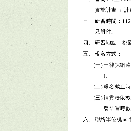
實施計畫 」計
三、
研習時間：112 年
見附件。
四、
研習地點：桃園
五、
報名方式：
(一)
一律採網路報名(
)。
(二)
報名截止時間
(三)
請貴校依教
發研習時
六、
聯絡單位桃園市數