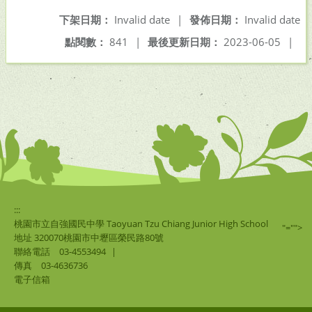
下架日期：
Invalid date
|
發佈日期：
Invalid date
點閱數：
841
|
最後更新日期：
2023-06-05
|
:::
桃園市立自強國民中學 Taoyuan Tzu Chiang Junior High School
"="">
地址 320070桃園市中壢區榮民路80號
聯絡電話
03-4553494
|
傳真
03-4636736
電子信箱