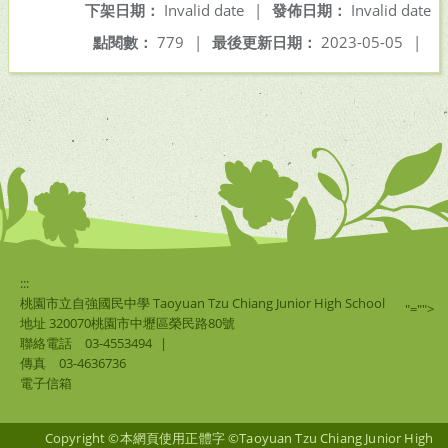
下架日期：
Invalid date
|
發佈日期：
Invalid date
點閱數：
779
|
最後更新日期：
2023-05-05
|
:::
桃園市立自強國民中學 Taoyuan Tzu Chiang Junior High School
"="">
地址 320070桃園市中壢區榮民路80號
聯絡電話
03-4553494
|
傳真
03-4636736
電子信箱
Copyright ©本網頁使用正體字 ©Taoyuan Tzu Chiang Junior High