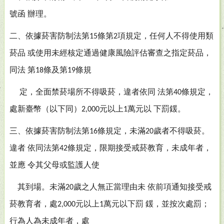
號函
辦理。
二、依據菸害防制法第
條第
項規定，任何人不得使用類
15
2
菸品
或使用未經核定通過健康風險評估審查之指定菸品，
同法
第
條及第
條規
18
19
定，全面禁菸場所不得吸菸，違者依同
法第
條規定，
40
處新臺幣（以下同）
元以上
萬元以
下罰鍰。
2,000
1
三、依據菸害防制法第
條規定，未滿
歲者不得吸菸。
16
20
違者
依同法第
條規定，限期接受戒菸教育，未成年者，
42
並應
令其父母或監護人使
其到場。未滿
歲之人無正當理由未
依前項通知接受戒
20
菸教育者，處
元以上
萬元以下罰
鍰，並按次處罰；
2,000
1
行為人為未成年者，處