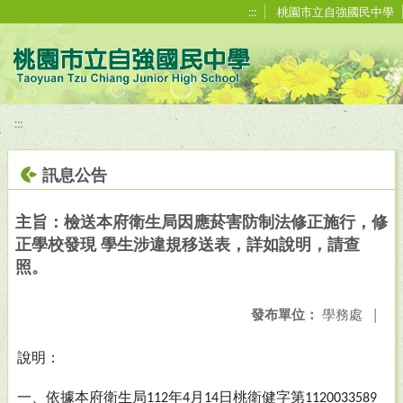
移至網頁之主要內容區位置
:::
桃園市立自強國民中學
:::
訊息公告
主旨：檢送本府衛生局因應菸害防制法修正施行，修
正學校發現 學生涉違規移送表，詳如說明，請查
照。
發布單位：
學務處
|
說明：
一、依據本府衛生局
年
月
日桃衛健字第
112
4
14
1120033589