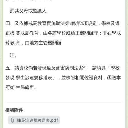
罰其父母或監護人
四、又依據戒菸教育實施辦法第
條第
項規定，學校及矯
3
1
正機
關戒菸教育，由各該學校或矯正機關辦理；非在學戒
菸教
育，由地方主管機關辦
理。
五、請貴校倘若發現違反菸害防制法案件，請填具「學校
發現
學生涉違規移送表」，並檢附相關佐證資料，函送本
府衛
生局處辦。
相關附件
抽菸涉違規移送表.pdf
另開新視窗