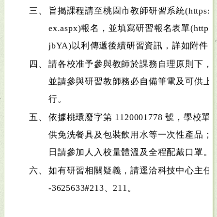
三、
旨揭課程請至桃園市教師研習系統(https://drp.t
ex.aspx)報名，並填寫研習報名表單(https://for
jbYA)以利傳遞後續研習資訊，詳如附件
四、
請各校准予參與教師於課務自理原則下，以
並請參與研習教師務必自備筆電及可供上
行。
五、
依據桃環廢字第 1120001778 號，學
供免洗餐具及包裝飲用水等一次性產品；
日請參加人入校量體溫及全程配戴口罩。
六、
如有研習相關疑義，請逕洽科技中心主任黃
-3625633#213、211。