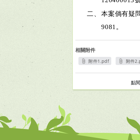
12040001
二、
本案倘有疑問
9081。
相關附件
附件1.pdf
附件2.
另開新視窗
另
點