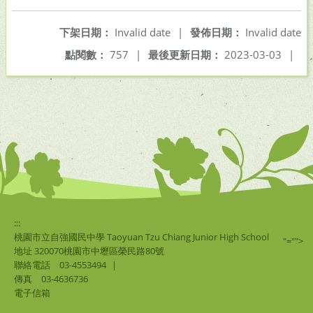
下架日期：
Invalid date
|
發佈日期：
Invalid date
點閱數：
757
|
最後更新日期：
2023-03-03
|
:::
桃園市立自強國民中學 Taoyuan Tzu Chiang Junior High School
"="">
地址 320070桃園市中壢區榮民路80號
聯絡電話
03-4553494
|
傳真
03-4636736
電子信箱