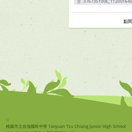
376735100E_112001645
另開新
點
:::
桃園市立自強國民中學 Taoyuan Tzu Chiang Junior High School