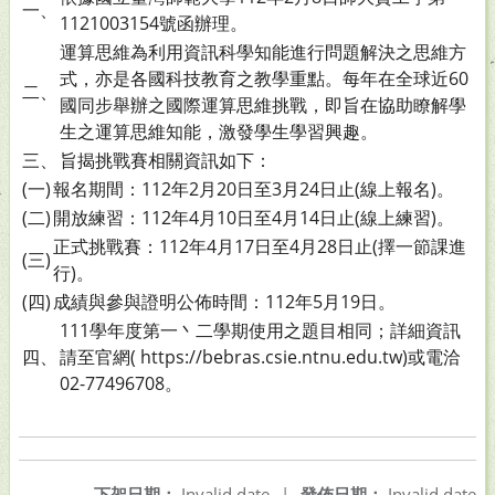
一、
1121003154號函辦理。
運算思維為利用資訊科學知能進行問題解決之思維方
式，亦是各國科技教育之教學重點。每年在全球近60
二、
國同步舉辦之國際運算思維挑戰，即旨在協助瞭解學
生之運算思維知能，激發學生學習興趣。
三、
旨揭挑戰賽相關資訊如下：
(一)
報名期間：112年2月20日至3月24日止(線上報名)。
(二)
開放練習：112年4月10日至4月14日止(線上練習)。
正式挑戰賽：112年4月17日至4月28日止(擇一節課進
(三)
行)。
(四)
成績與參與證明公佈時間：112年5月19日。
111學年度第一丶二學期使用之題目相同；詳細資訊
四、
請至官網( https://bebras.csie.ntnu.edu.tw)或電洽
02-77496708。
下架日期：
Invalid date
|
發佈日期：
Invalid date