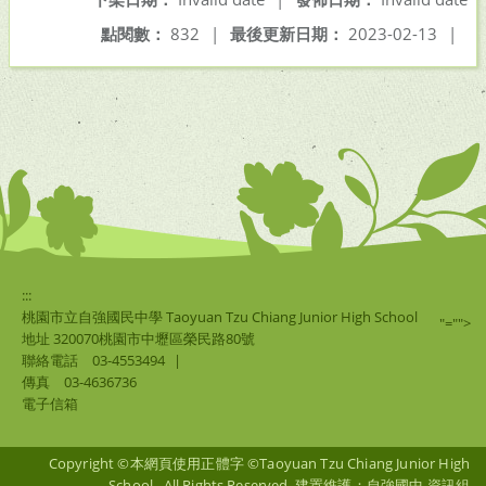
點閱數：
832
|
最後更新日期：
2023-02-13
|
:::
桃園市立自強國民中學 Taoyuan Tzu Chiang Junior High School
"="">
地址 320070桃園市中壢區榮民路80號
聯絡電話
03-4553494
|
傳真
03-4636736
電子信箱
Copyright ©本網頁使用正體字 ©Taoyuan Tzu Chiang Junior High
School . All Rights Reserved. 建置維護：自強國中 資訊組