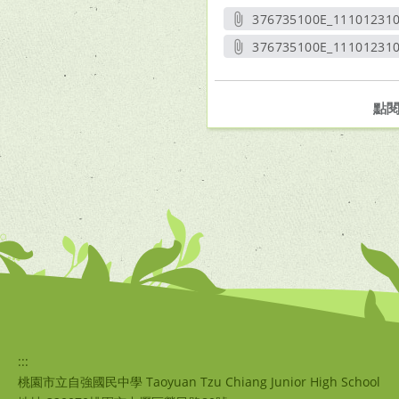
376735100E_11101231
另開
376735100E_111012310
另開新
點
:::
桃園市立自強國民中學 Taoyuan Tzu Chiang Junior High School