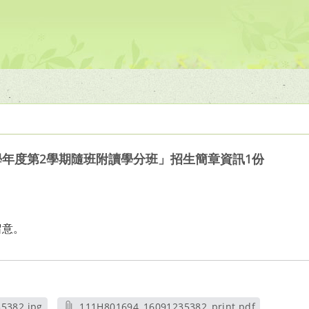
學年度第2學期隨班附讀學分班」招生簡章資訊1份
留意。
5382.jpg
111H801694_16091235382_print.pdf