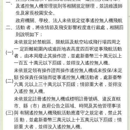
一、
及遙控無人機管理規則等相關規定辦理，並請維護師
生及家長校園安全。
政府機關、學校、法人未依規定從事遙控無人機飛航
二、
活動 者，將依情節及飛安影響程度進行裁處，相關罰
則說明如下：
未依規定於禁航區、限航區及航空站或飛行場四周之
一 定距離範圍內或逾距地表高度四百呎從事飛航活動
(一)
者， 由本局廢止其操作證，並處新臺幣三十萬元以上
一百五 十萬元以下罰鍰，並得沒入遙控無人機。
未依規定領有操作證而操作遙控無人機或未投保/未足
額 投保責任保險而從事遙控無人機活動者，處新臺幣
(二)
六萬 元以上三十萬元以下罰鍰；情節重大者，並得沒
入遙控 無人機。
未依規定註冊遙控無人機或標明註冊號碼、違反直轄
市、縣（市）政府公告之區域、時間及其他管理事項
(三)
與 有關遙控無人機飛航活動應遵守之規定者，禁止其
活 動，並處新臺幣三萬元以上十五萬元以下罰鍰；情
節重 大者，並得沒入遙控無人機。